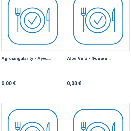
Agrosingularity - Αγνά...
Aloe Vera - Φυσικό...
0,00 €
0,00 €