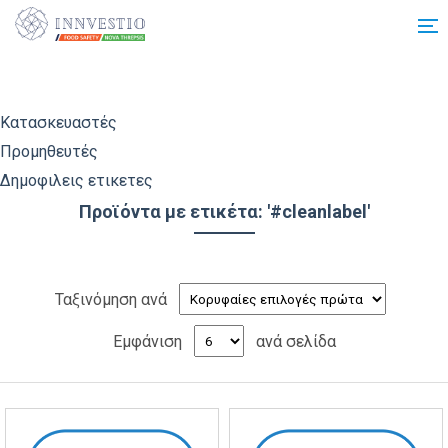
Additionally, paste this code immediately after the opening tag:
Κατασκευαστές
Προμηθευτές
Δημοφιλεις ετικετες
Προϊόντα με ετικέτα: '#cleanlabel'
Ταξινόμηση ανά
Εμφάνιση
ανά σελίδα