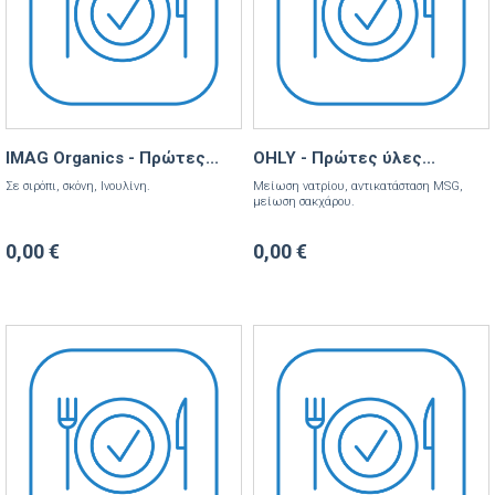
IMAG Organics - Πρώτες...
OHLY - Πρώτες ύλες...
Σε σιρόπι, σκόνη, Ινουλίνη.
Μείωση νατρίου, αντικατάσταση MSG,
μείωση σακχάρου.
0,00 €
0,00 €