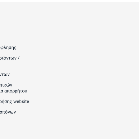
όφλησης
οϊόντων /
ντων
πικών
ία απορρήτου
ρήσης website
ραπόνων