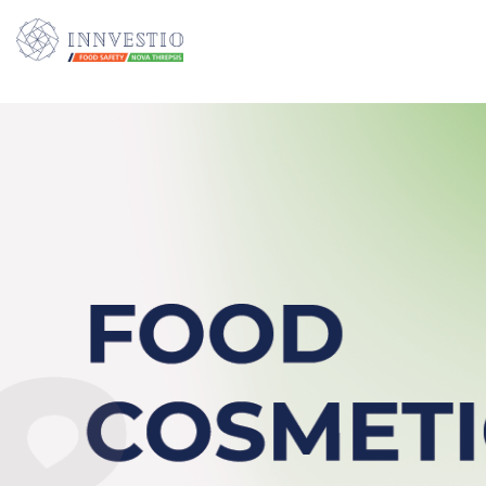
Additionally, paste this code immediately after the opening tag: