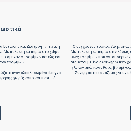
νωστικά
α Εστίασης και Διατροφής, είναι η
Ο σύγχρονος τρόπος ζωής απαιτε
ι. Με πολυετή εμπειρία στο χώρο
Με πολυετή εμπειρία στις λύσεις
 τη Βιομηχανία Τροφίμων καθώς και
ύλες τροφίμων που ανταποκρίνοντ
των τροφίμων.
Διαθέτουμε ένα ολοκληρωμένο χα
γλυκαντικά, πρόσθετα, βιταμίνες
πτύξετε έναν ολοκληρωμένο έλεγχο
Συνεργαστείτε μαζί μας για να 
ίρησης χωρίς κόπο και περιττά