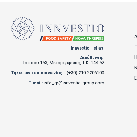
Α
Π
Innvestio Hellas
Η
Διεύθυνση:
Τατοΐου 153, Μεταμόρφωση, Τ.Κ. 144 52
Ν
: (+30) 210 2206100
Τηλέφωνο επικοινωνίας:
Ε
info_gr@innvestio-group.com
E-mail: