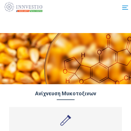
Additionally, paste this code immediately after the opening tag:
Ανίχνευση Μυκοτοξινων