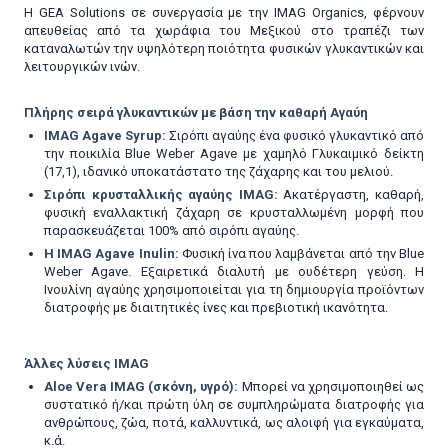
H GEA Solutions σε συνεργασία με την IMAG Organics, φέρνουν
απευθείας από τα χωράφια του Μεξικού στο τραπέζι των
καταναλωτών την υψηλότερη ποιότητα φυσικών γλυκαντικών και
λειτουργικών ινών.
Πλήρης σειρά γλυκαντικών με βάση την καθαρή Αγαύη
IMAG Agave Syrup:
Σιρόπι αγαύης ένα φυσικό γλυκαντικό από
την ποικιλία Blue Weber Agave με χαμηλό Γλυκαιμικό δείκτη
(17,1), ιδανικό υποκατάστατο της ζάχαρης και του μελιού.
Σιρόπι κρυσταλλικής αγαύης IMAG:
Ακατέργαστη, καθαρή,
φυσική εναλλακτική ζάχαρη σε κρυσταλλωμένη μορφή που
παρασκευάζεται 100% από σιρόπι αγαύης.
Η IMAG Agave Inulin:
Φυσική ίνα που λαμβάνεται από την Blue
Weber Agave. Εξαιρετικά διαλυτή με ουδέτερη γεύση. Η
Ινουλίνη αγαύης χρησιμοποιείται για τη δημιουργία προϊόντων
διατροφής με διαιτητικές ίνες και πρεβιοτική ικανότητα.
Άλλες λύσεις IMAG
Aloe Vera IMAG (σκόνη, υγρό):
Μπορεί να χρησιμοποιηθεί ως
συστατικό ή/και πρώτη ύλη σε συμπληρώματα διατροφής για
ανθρώπους, ζώα, ποτά, καλλυντικά, ως αλοιφή για εγκαύματα,
κ.ά.