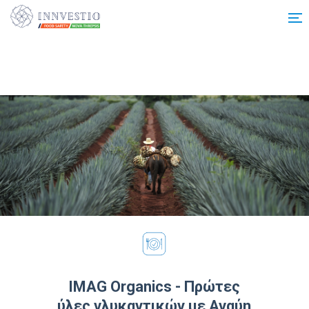
Additionally, paste this code immediately after the opening tag:
IMAG Organics - Πρώτες
ύλες γλυκαντικών με Αγαύη