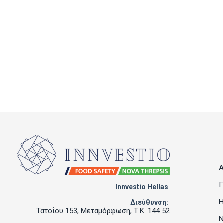
Α
Π
Innvestio Hellas
Η
Διεύθυνση:
Τατοΐου 153, Μεταμόρφωση, Τ.Κ. 144 52
Ν