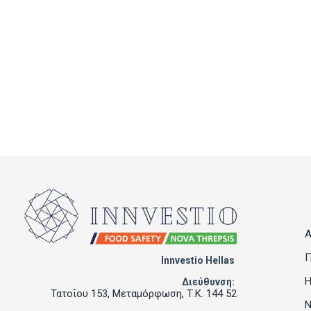
Α
Π
Innvestio Hellas
Η
Διεύθυνση:
Τατοΐου 153, Μεταμόρφωση, Τ.Κ. 144 52
Ν