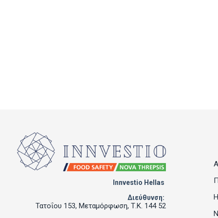
Α
Π
Innvestio Hellas
Η
Διεύθυνση:
Τατοΐου 153, Μεταμόρφωση, Τ.Κ. 144 52
Ν