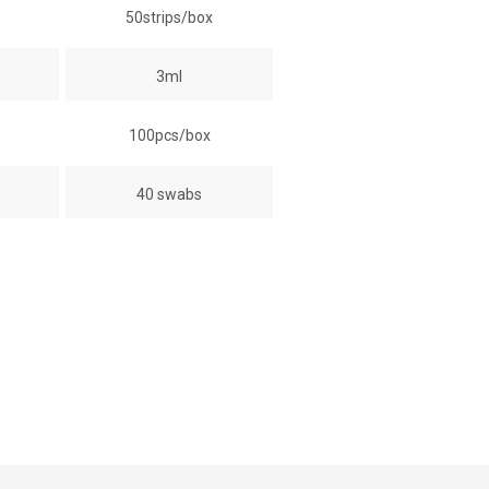
50strips/box
3ml
100pcs/box
40 swabs