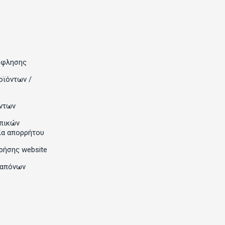
όφλησης
οϊόντων /
ντων
πικών
ία απορρήτου
ρήσης website
ραπόνων