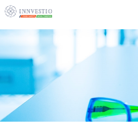
Additionally, paste this code immediately after the opening tag: