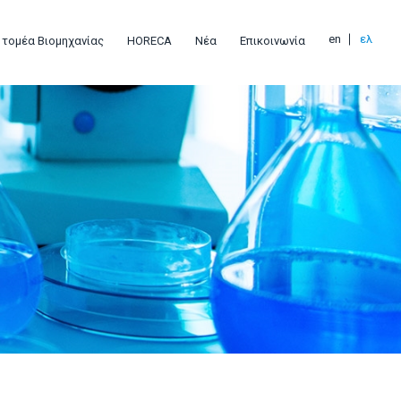
en
ελ
 τομέα Βιομηχανίας
HORECA
Νέα
Επικοινωνία