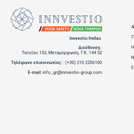
Α
Π
Innvestio Hellas
Η
Διεύθυνση:
Τατοΐου 153, Μεταμόρφωση, Τ.Κ. 144 52
Ν
: (+30) 210 2206100
Τηλέφωνο επικοινωνίας:
Ε
info_gr@innvestio-group.com
E-mail: