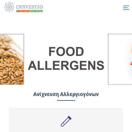
Additionally, paste this code immediately after the opening tag:
Ανίχνευση Αλλεργιογόνων