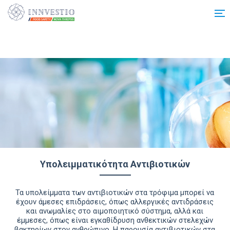
Additionally, paste this code immediately after the opening tag:
Υπολειμματικότητα Αντιβιοτικών
Τα υπολείµµατα των αντιβιοτικών στα τρόφιµα µπορεί να
έχουν άµεσες επιδράσεις, όπως αλλεργικές αντιδράσεις
και ανωµαλίες στο αιµοποιητικό σύστηµα, αλλά και
έµµεσες, όπως είναι εγκαθίδρυση ανθεκτικών στελεχών
βακτηρίων στον ανθρώπινο. Η παρουσία αντιβιοτικών στα