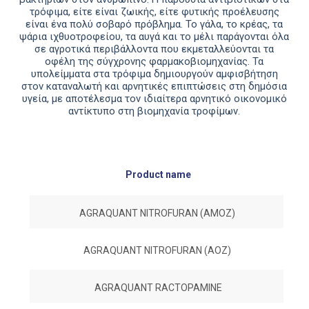
τρόφιµα, είτε είναι ζωικής, είτε φυτικής προέλευσης
είναι ένα πολύ σοβαρό πρόβληµα. Το γάλα, το κρέας, τα
ψάρια ιχθυοτροφείου, τα αυγά και το µέλι παράγονται όλα
σε αγροτικά περιβάλλοντα που εκµεταλλεύονται τα
οφέλη της σύγχρονης φαρµακοβιοµηχανίας. Τα
υπολείµµατα στα τρόφιµα δηµιουργούν αµφισβήτηση
στον καταναλωτή και αρνητικές επιπτώσεις στη δηµόσια
υγεία, µε αποτέλεσµα τον ιδιαίτερα αρνητικό οικονοµικό
αντίκτυπο στη βιοµηχανία τροφίµων.
Product name
D
AGRAQUANT NITROFURAN (AMOZ)
AGRAQUANT NITROFURAN (AOZ)
AGRAQUANT RACTOPAMINE