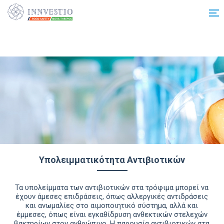
Additionally, paste this code immediately after the opening tag:
Υπολειμματικότητα Αντιβιοτικών
Τα υπολείµµατα των αντιβιοτικών στα τρόφιµα µπορεί να
έχουν άµεσες επιδράσεις, όπως αλλεργικές αντιδράσεις
και ανωµαλίες στο αιµοποιητικό σύστηµα, αλλά και
έµµεσες, όπως είναι εγκαθίδρυση ανθεκτικών στελεχών
βακτηρίων στον ανθρώπινο. Η παρουσία αντιβιοτικών στα