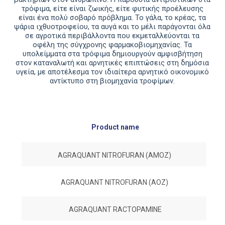
τρόφιµα, είτε είναι ζωικής, είτε φυτικής προέλευσης
είναι ένα πολύ σοβαρό πρόβληµα. Το γάλα, το κρέας, τα
ψάρια ιχθυοτροφείου, τα αυγά και το µέλι παράγονται όλα
σε αγροτικά περιβάλλοντα που εκµεταλλεύονται τα
οφέλη της σύγχρονης φαρµακοβιοµηχανίας. Τα
υπολείµµατα στα τρόφιµα δηµιουργούν αµφισβήτηση
στον καταναλωτή και αρνητικές επιπτώσεις στη δηµόσια
υγεία, µε αποτέλεσµα τον ιδιαίτερα αρνητικό οικονοµικό
αντίκτυπο στη βιοµηχανία τροφίµων.
Product name
D
AGRAQUANT NITROFURAN (AMOZ)
AGRAQUANT NITROFURAN (AOZ)
AGRAQUANT RACTOPAMINE