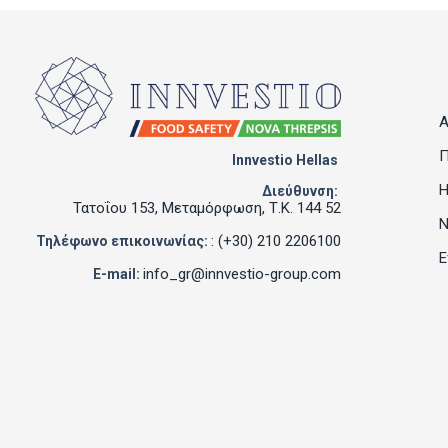
Α
Π
Innvestio Hellas
Η
Διεύθυνση:
Τατοΐου 153, Μεταμόρφωση, Τ.Κ. 144 52
Ν
: (+30) 210 2206100
Τηλέφωνο επικοινωνίας:
Ε
info_gr@innvestio-group.com
E-mail: