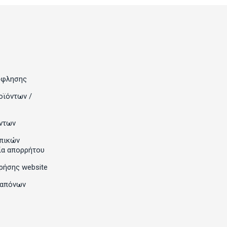
όφλησης
οϊόντων /
ντων
πικών
ία απορρήτου
ρήσης website
ραπόνων