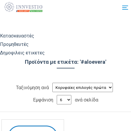
Additionally, paste this code immediately after the opening tag:
Κατασκευαστές
Προμηθευτές
Δημοφιλεις ετικετες
Προϊόντα με ετικέτα: '#aloevera'
Ταξινόμηση ανά
Εμφάνιση
ανά σελίδα