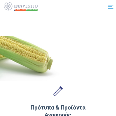
Additionally, paste this code immediately after the opening tag:
Πρότυπα & Προϊόντα
Αναφοράς