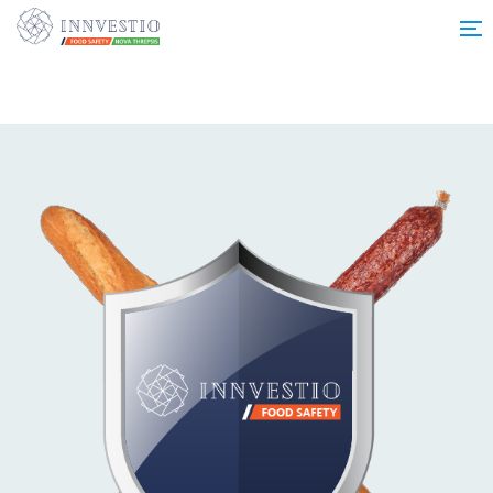
Additionally, paste this code immediately after the opening tag: