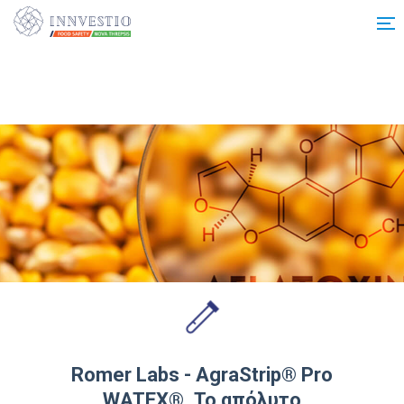
Additionally, paste this code immediately after the opening tag:
Romer Labs - AgraStrip® Pro
WATEX®. Το απόλυτο