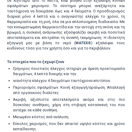
σε λιγότερο από 10 λεπτά, ενώ βοηθά στην εξάλειψη κοινών
σφαλμάτων χειρισμού. Το σύστημα μπορεί ανεξάρτητα και
ταυτόχρονα να δοκιμάσει έως και 4 δείγματα. Ο προσδιορισμός
διαρκεί μόνο 4 λεπτά και ο αναγνώστης ελέγχει το χρόνο, τη
θερμοκρασία και τη ροή, όλα σε μια απλοποιημένη διαδικασία. Με
την ενσωματωμένη θερμοκοιτίδα και την αντοχή στη σκόνη και τη
βρωμιά, η συσκευή ανάγνωσης εξασφαλίζει ακριβή και ποσοτικά
αποτελέσματα και επιτρέπει τη συνεπή τεκμηρίωση. Η ιδιόκτητη
εξαγωγή μας με βάση το νερό (
WATEX®
) εξαλείφει τους
κινδύνους τόσο για τον χρήστη όσο και για το περιβάλλον.
Τα στοιχεία που το ξεχωρίζουν
Γρήγορος ποιοτικός έλεγχος σιτηρών με άμεση προετοιμασία
δειγμάτων, 4 λεπτά δοκιμής και την
ικανότητα ελέγχου 4 δειγμάτων ταυτόχρονα επιτόπου.
Περιορισμός σφαλμάτων. Κοινή εξαγωγή/αραίωση. Απαλλαγή
από οργανικούς διαλύτες.
Ακριβή, αξιόπιστα αποτελέσματα ακόμα και στις πιο
δύσκολες συνθήκες, χάρη στη στιβαρή κατασκευή του που
αντέχει σε κάθε συνθήκη.
Μειωμένο κόστος ανά ανάλυση.
Εύκολος χειρισμός, που δεν απαιτεί υψηλό κόστος και χρόνο
εκπαίδευσης.