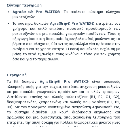
Σύντομη περιγραφή
AgraStrip® Pro WATEX®
. Το απόλυτο σύστημα ελέγχου
μυκοτοξινών.
Το σύστημα δοκιμών
AgraStrip® Pro WATEX®
επιτρέπει τον
γρήγορο και απλό επιτόπιο ποσοτικό προσδιορισμό των
μυκοτοξινών σε μια ποικιλία γεωργικών προϊόντων. Τόσο η
εξαγωγή όσο και η δοκιμασία έχουν βελτιωθεί, μειώνοντας τα
βήματα στο ελάχιστο, θέτοντας παράλληλα νέα πρότυπα στην
ακρίβεια και τη χρηστικότητα. Η κοινή και εύκολη εκχύλιση με
βάση το νερό εξαλείφει τους κινδύνους τόσο για τον χρήστη
όσο και για το περιβάλλον.
Περιγραφή
Τα Kit δοκιμών
AgraStrip® Pro WATEX®
είναι συσκευές
πλευρικής ροής για την ταχεία, επιτόπια ανίχνευση μυκοτοξινών
σε μια ποικιλία γεωργικών προϊόντων και α’ υλών τροφίμων.
Διατίθενται ταινίες για ολικές αφλατοξίνες (B1, B2, G1, G2),
δεοξυνιβαλενόλη, ζεαραλενόνη και ολικές φουμονισίνες (B1, B2,
B3). Με τον πρόσφατα αναπτυγμένο αναγνώστη AgraVision™ Pro,
το σύστημα διαθέτει μια κοινή διαδικασία εκχύλισης και
αραίωσης και μια διαισθητική, απομακρυσμένη λειτουργία που
επιτρέπει την απλή δοκιμή για πολλές διαφορετικές μυκοτοξίνες