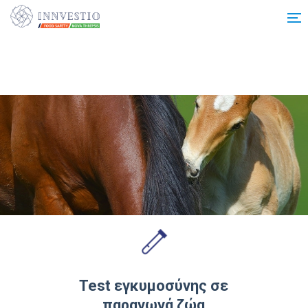
Additionally, paste this code immediately after the opening tag:
Test εγκυμοσύνης σε
παραγωγά ζώα