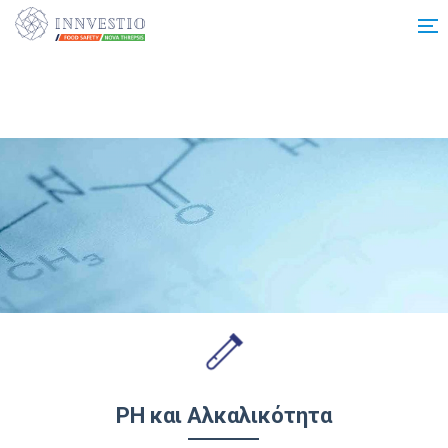
Additionally, paste this code immediately after the opening tag:
PH και Αλκαλικότητα