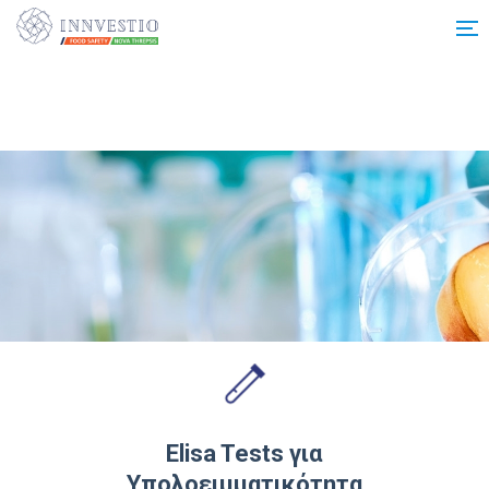
Additionally, paste this code immediately after the opening tag:
Elisa Tests για
Υπολοειμματικότητα