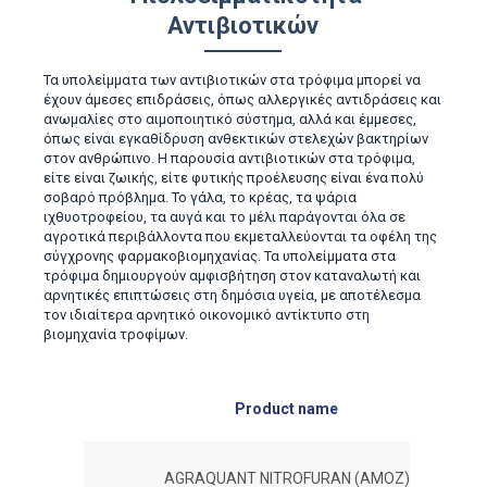
Αντιβιοτικών
Τα υπολείµµατα των αντιβιοτικών στα τρόφιµα µπορεί να
έχουν άµεσες επιδράσεις, όπως αλλεργικές αντιδράσεις και
ανωµαλίες στο αιµοποιητικό σύστηµα, αλλά και έµµεσες,
όπως είναι εγκαθίδρυση ανθεκτικών στελεχών βακτηρίων
στον ανθρώπινο. Η παρουσία αντιβιοτικών στα τρόφιµα,
είτε είναι ζωικής, είτε φυτικής προέλευσης είναι ένα πολύ
σοβαρό πρόβληµα. Το γάλα, το κρέας, τα ψάρια
ιχθυοτροφείου, τα αυγά και το µέλι παράγονται όλα σε
αγροτικά περιβάλλοντα που εκµεταλλεύονται τα οφέλη της
σύγχρονης φαρµακοβιοµηχανίας. Τα υπολείµµατα στα
τρόφιµα δηµιουργούν αµφισβήτηση στον καταναλωτή και
αρνητικές επιπτώσεις στη δηµόσια υγεία, µε αποτέλεσµα
τον ιδιαίτερα αρνητικό οικονοµικό αντίκτυπο στη
βιοµηχανία τροφίµων.
Product name
AGRAQUANT NITROFURAN (AMOZ)