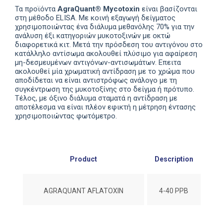
Τα προϊόντα
AgraQuant
®
Mycotoxin
είναι βασίζονται
στη μέθοδο
ELISA
. Με κοινή εξαγωγή δείγματος
χρησιμοποιώντας ένα διάλυμα μεθανόλης 70% για την
ανάλυση έξι κατηγοριών μυκοτοξινών με οκτώ
διαφορετικά κιτ. Μετά την πρόσδεση του αντιγόνου στο
κατάλληλο αντίσωμα ακολουθεί πλύσιμο για αφαίρεση
μη-δεσμευμένων αντιγόνων-αντισωμάτων. Επειτα
ακολουθεί μία χρωματική αντίδραση με το χρώμα που
αποδίδεται να είναι αντιστρόφως ανάλογο με τη
συγκέντρωση της μυκοτοξίνης στο δείγμα ή πρότυπο.
Τέλος, με όξινο διάλυμα σταματά η αντίδραση με
αποτέλεσμα να είναι πλέον εφικτή η μέτρηση έντασης
χρησιμοποιώντας φωτόμετρο.
Product
Description
#No
AGRAQUANT AFLATOXIN
4-40 PPB