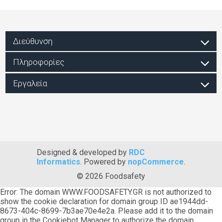
Διεύθυνση
Πληροφορίες
Εργαλεία
Designed & developed by
RDC
Informatics
. Powered by
nopCommerce
.
© 2026 Foodsafety
Error: The domain WWW.FOODSAFETY.GR is not authorized to
show the cookie declaration for domain group ID ae1944dd-
8673-404c-8699-7b3ae70e4e2a. Please add it to the domain
group in the Cookiebot Manager to authorize the domain.