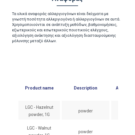
Τα υλικά αναφοράς αλλεργιογόνων είναι δείγματα με
γνωστή ποσότητα αλλεργιογόνα ή αλλεργιογόνων σε αυτά.
Χρησιμοποιούνται σε ανάπτυξη μεθόδων, βαθμονομήσεις,
εξωτερικούς και εσωτερικούς ποιοτικούς ελέγχους,
αξιολόγηση ανάκτησης και αξιολόγηση διασταυρούμενης
μόλυνσης μεταξύ άλλων.
Product name
Description
Amount
LGC - Hazelnut
powder
1 g
powder, 1G
LGC - Walnut
powder
1 g