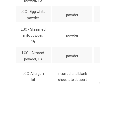
powder, 1G
LGC - Egg white
powder
1 g
powder
LGC - Skimmed
milk powder,
powder
1 g
1G
LGC - Almond
powder
1 g
powder, 1G
25 g
LGC-Allergen
Incurred and blank
per
kit
chocolate dessert
matrix