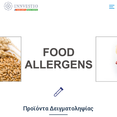
Additionally, paste this code immediately after the opening tag:
Προϊόντα Δειγματοληψίας