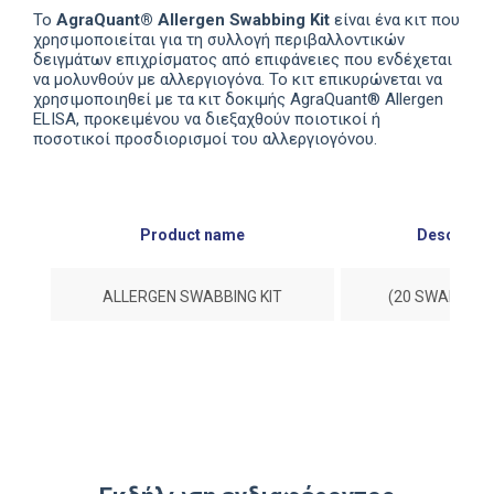
Το
AgraQuant
®
Allergen Swabbing Kit
είναι ένα κιτ που
χρησιμοποιείται για τη συλλογή περιβαλλοντικών
δειγμάτων επιχρίσματος από επιφάνειες που ενδέχεται
να μολυνθούν με αλλεργιογόνα. Το κιτ επικυρώνεται να
χρησιμοποιηθεί με τα κιτ δοκιμής
AgraQuant
®
Allergen
ELISA
, προκειμένου να διεξαχθούν ποιοτικοί ή
ποσοτικοί προσδιορισμοί του αλλεργιογόνου.
Product name
Descripti
ALLERGEN SWABBING KIT
(20 SWABS PER