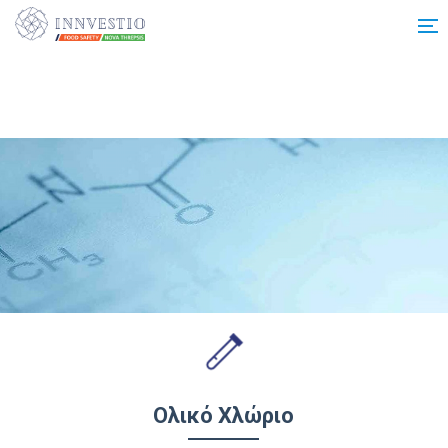
Additionally, paste this code immediately after the opening tag:
Ολικό Χλώριο