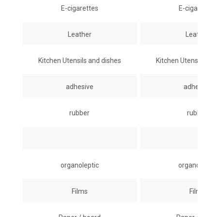
E-cigarettes
E-cigarettes
Leather
Leather
Kitchen Utensils and dishes
Kitchen Utensils an
adhesive
adhesive
rubber
rubber
organoleptic
organoleptic
Films
Films