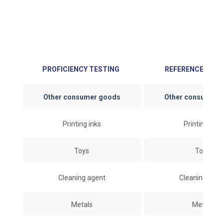
PROFICIENCY TESTING
REFERENCE MAT
Other consumer goods
Other consumer 
Printing inks
Printing inks
Toys
Toys
Cleaning agent
Cleaning age
Metals
Metals