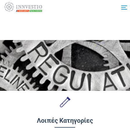
Additionally, paste this code immediately after the opening tag:
Λοιπές Κατηγορίες