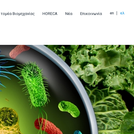
en
ελ
 τομέα Βιομηχανίας
HORECA
Νέα
Επικοινωνία