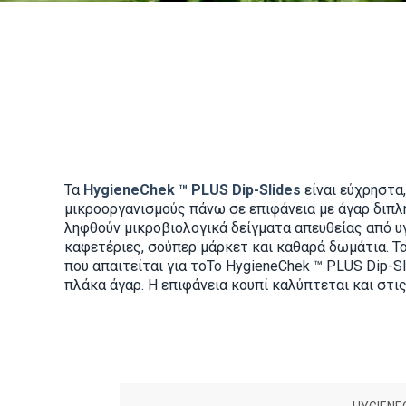
Τα
HygieneChek
™
PLUS Dip
-
Slides
είναι εύχρηστα
μικροοργανισμούς πάνω σε επιφάνεια με άγαρ διπλ
ληφθούν μικροβιολογικά δείγματα απευθείας από υ
καφετέριες, σούπερ μάρκετ και καθαρά δωμάτια. Τα
που απαιτείται για τοΤο
HygieneChek
™
PLUS Dip
-
S
πλάκα άγαρ. Η επιφάνεια κουπί καλύπτεται και στι