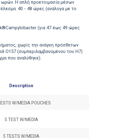
40 ωρών. Η απλή προετοιμασία μέσων
λεσμα: 40 - 48 ώρες (ανάλογα με το
k®Campylobacter (για 47 έως 49 ώρες
ήματος, χωρίς την ανάγκη πρόσθετων
oli Ο157 (συμπεριλαμβανομένου του H7)
γα με το δείγμα που αναλύθηκε).
Description
TESTS W/MEDIA POUCHES
5 TEST W/MEDIA
5 TESTS W/MEDIA