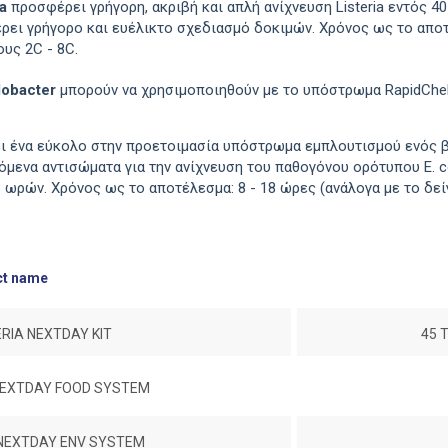
a
προσφέρει γρήγορη, ακριβή και απλή ανίχνευση Listeria εντός 
ι γρήγορο και ευέλικτο σχεδιασμό δοκιμών. Χρόνος ως το αποτέ
υς 2C - 8C.
obacter
μπορούν να χρησιμοποιηθούν με το υπόστρωμα RapidChe
 ένα εύκολο στην προετοιμασία υπόστρωμα εμπλουτισμού ενός β
ενα αντισώματα για την ανίχνευση του παθογόνου ορότυπου Ε. c
ον 8 ωρών. Χρόνος ως το αποτέλεσμα: 8 - 18 ώρες (ανάλο
ct name
ERIA NEXTDAY KIT
45 
 NEXTDAY FOOD SYSTEM
 NEXTDAY ENV SYSTEM