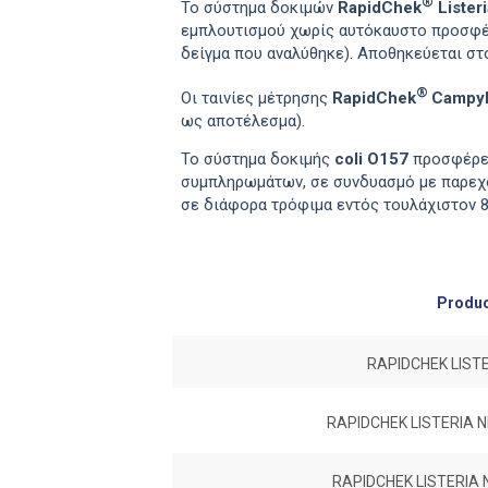
®
Το σύστημα δοκιμών
RapidChek
Listeri
εμπλουτισμού χωρίς αυτόκαυστο προσφέρε
δείγμα που αναλύθηκε). Αποθηκεύεται στο
®
Οι ταινίες μέτρησης
RapidChek
Campyl
ως αποτέλεσμα).
Το σύστημα δοκιμής
coli O157
προσφέρει
συμπληρωμάτων, σε συνδυασμό με παρεχόμ
σε διάφορα τρόφιμα εντός τουλάχιστ
Produ
RAPIDCHEK LIST
RAPIDCHEK LISTERIA
RAPIDCHEK LISTERIA