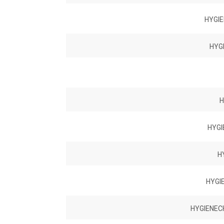
HYGI
HYG
H
HYGI
H
HYGI
HYGIENECH