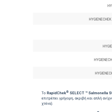
HY
HYGIENECHEK
HYGI
HYGIENECH
HYGIENEC
®
Το
RapidChek
SELECT ™ Salmonella St
επιτρέπει γρήγορη, ακριβή και απλή ανίχ
χτένα).