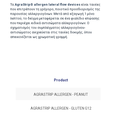
Τα
AgraStrip® allergen lateral flow devices
είναι ταινίες
που επιτρέπουν τη γρήγορο, ποιοτικό προσδιορισμός της
παρουσίας αλλεργιογόνων. Μετά από εξαγωγή 1 μόνο
λεπτού, το δείγμα μεταφέρεται σε ένα φιαλίδιο επώασης
που περιέχει ειδικά αντισώματα αλλεργιογόνων. Ο
σχηματισμός του συμπλέγματος αλλεργιογόνου-
αντισώματος ανιχνεύεται στις ταινίες δοκιμής, όπου
απεικονίζεται ως χρωματική γραμμή.
Product
#No
AGRASTRIP ALLERGEN - PEANUT
AGRASTRIP ALLERGEN - GLUTEN G12