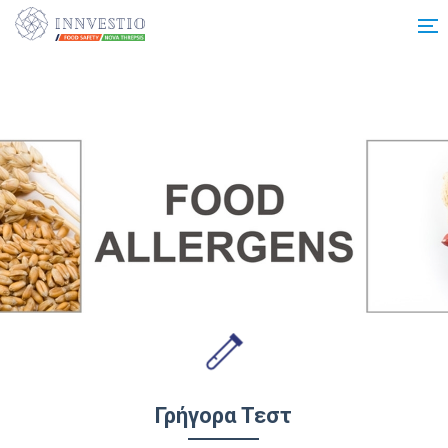
Additionally, paste this code immediately after the opening tag:
Γρήγορα Τεστ