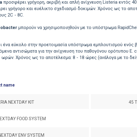
a
προσφέρει γρήγορη, ακριβή και απλή ανίχνευση Listeria εντός 
ι γρήγορο και ευέλικτο σχεδιασμό δοκιμών. Χρόνος ως το αποτέ
υς 2C - 8C.
obacter
μπορούν να χρησιμοποιηθούν με το υπόστρωμα RapidChe
 ένα εύκολο στην προετοιμασία υπόστρωμα εμπλουτισμού ενός β
ενα αντισώματα για την ανίχνευση του παθογόνου ορότυπου Ε. c
ον 8 ωρών. Χρόνος ως το αποτέλεσμα: 8 - 18 ώρες (ανάλο
ct name
ERIA NEXTDAY KIT
45 
 NEXTDAY FOOD SYSTEM
 NEXTDAY ENV SYSTEM