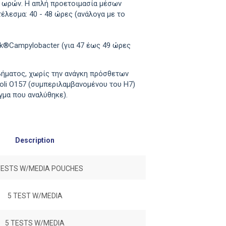
40 ωρών. Η απλή προετοιμασία μέσων
λεσμα: 40 - 48 ώρες (ανάλογα με το
k®Campylobacter (για 47 έως 49 ώρες
ήματος, χωρίς την ανάγκη πρόσθετων
oli Ο157 (συμπεριλαμβανομένου του H7)
γα με το δείγμα που αναλύθηκε).
Description
TESTS W/MEDIA POUCHES
5 TEST W/MEDIA
5 TESTS W/MEDIA