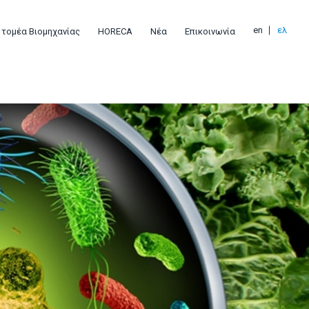
en
ελ
 τομέα Βιομηχανίας
HORECA
Νέα
Επικοινωνία