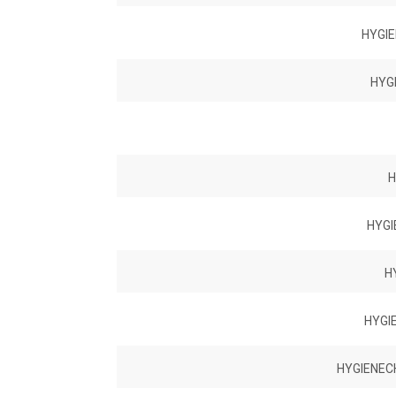
HYGI
HYG
H
HYGI
H
HYGI
HYGIENECH