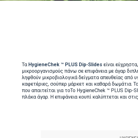
Τα
HygieneChek
™
PLUS Dip
-
Slides
είναι εύχρηστα
μικροοργανισμούς πάνω σε επιφάνεια με άγαρ διπλ
ληφθούν μικροβιολογικά δείγματα απευθείας από υ
καφετέριες, σούπερ μάρκετ και καθαρά δωμάτια. Τα
που απαιτείται για τοΤο
HygieneChek
™
PLUS Dip
-
S
πλάκα άγαρ. Η επιφάνεια κουπί καλύπτεται και στι