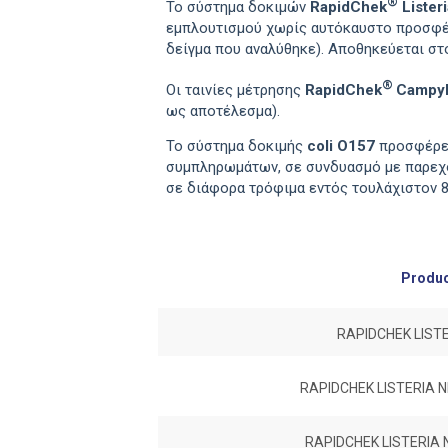
®
Το σύστημα δοκιμών
RapidChek
Listeri
εμπλουτισμού χωρίς αυτόκαυστο προσφέρε
δείγμα που αναλύθηκε). Αποθηκεύεται στο
®
Οι ταινίες μέτρησης
RapidChek
Campyl
ως αποτέλεσμα).
Το σύστημα δοκιμής
coli O157
προσφέρει
συμπληρωμάτων, σε συνδυασμό με παρεχόμ
σε διάφορα τρόφιμα εντός τουλάχιστ
Produ
RAPIDCHEK LIST
RAPIDCHEK LISTERIA
RAPIDCHEK LISTERIA