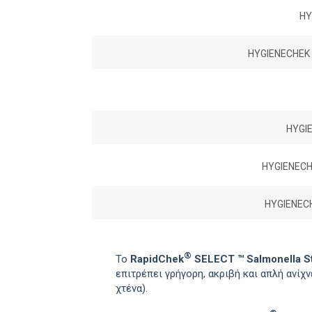
HY
HYGIENECHEK
HYGI
HYGIENECH
HYGIENEC
®
Το
RapidChek
SELECT ™ Salmonella St
επιτρέπει γρήγορη, ακριβή και απλή ανίχ
χτένα).