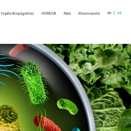
en
ελ
 τομέα Βιομηχανίας
HORECA
Νέα
Επικοινωνία