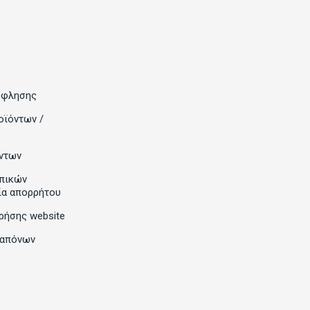
όφλησης
οϊόντων /
ντων
πικών
ία απορρήτου
ρήσης website
ραπόνων