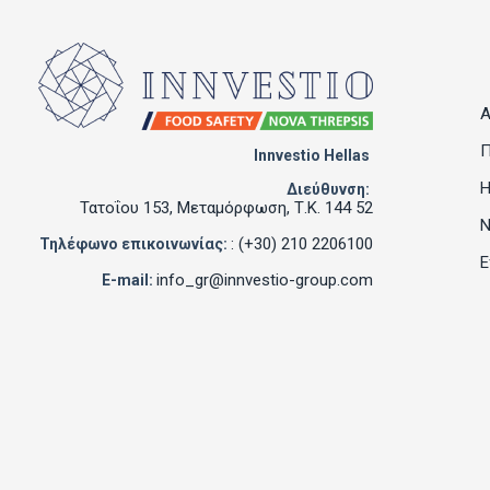
Α
Π
Innvestio Hellas
Η
Διεύθυνση:
Τατοΐου 153, Μεταμόρφωση, Τ.Κ. 144 52
Ν
: (+30) 210 2206100
Τηλέφωνο επικοινωνίας:
Ε
info_gr@innvestio-group.com
E-mail: