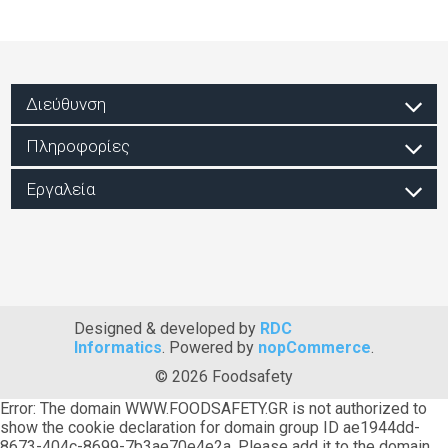
Διεύθυνση
Πληροφορίες
Εργαλεία
Designed & developed by
RDC
Informatics
. Powered by
nopCommerce
.
© 2026 Foodsafety
Error: The domain WWW.FOODSAFETY.GR is not authorized to
show the cookie declaration for domain group ID ae1944dd-
8673-404c-8699-7b3ae70e4e2a. Please add it to the domain