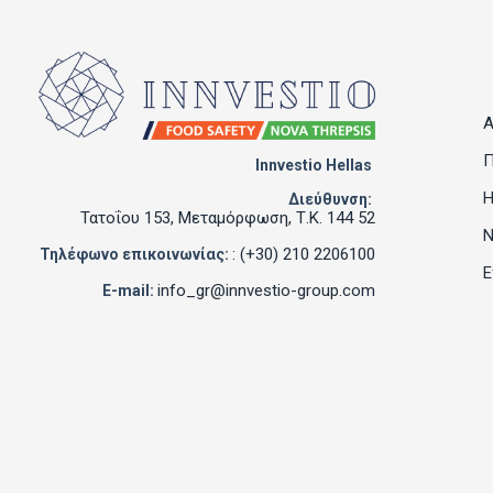
Α
Π
Innvestio Hellas
Η
Διεύθυνση:
Τατοΐου 153, Μεταμόρφωση, Τ.Κ. 144 52
Ν
: (+30) 210 2206100
Τηλέφωνο επικοινωνίας:
Ε
info_gr@innvestio-group.com
E-mail: