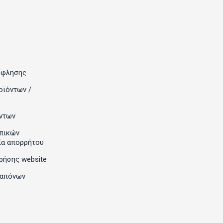
όφλησης
οϊόντων /
ντων
πικών
ία απορρήτου
ρήσης website
ραπόνων