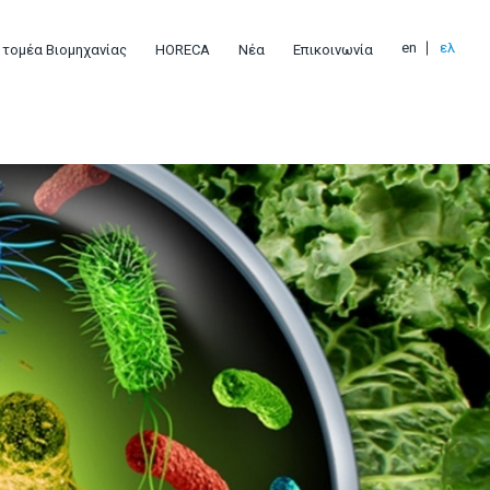
en
ελ
 τομέα Βιομηχανίας
HORECA
Νέα
Επικοινωνία